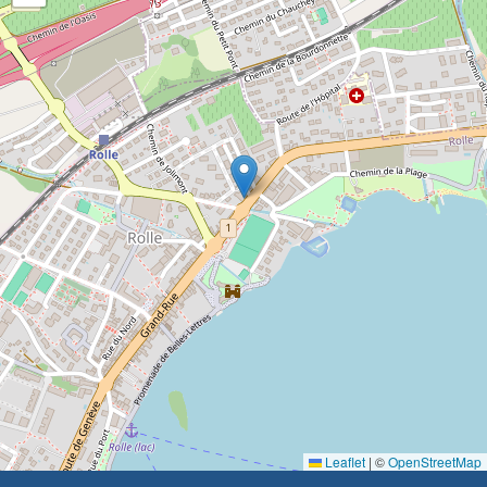
Leaflet
|
©
OpenStreetMap