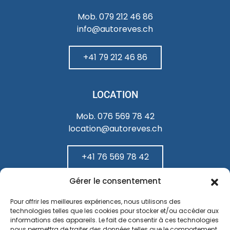
Mob. 079 212 46 86
info@autoreves.ch
+41 79 212 46 86
LOCATION
Mob. 076 569 78 42
location@autoreves.ch
+41 76 569 78 42
Gérer le consentement
Pour offrir les meilleures expériences, nous utilisons des
Politique de confidentialité
technologies telles que les cookies pour stocker et/ou accéder aux
informations des appareils. Le fait de consentir à ces technologies
nous permettra de traiter des données telles que le comportement