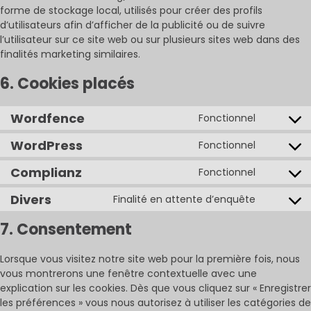
forme de stockage local, utilisés pour créer des profils
d’utilisateurs afin d’afficher de la publicité ou de suivre
l’utilisateur sur ce site web ou sur plusieurs sites web dans des
finalités marketing similaires.
6. Cookies placés
Wordfence
Fonctionnel
Consent
to
WordPress
Fonctionnel
Consent
service
to
wordfen
Complianz
Fonctionnel
Consent
service
to
wordpres
Divers
Finalité en attente d’enquête
Consent
service
to
complian
7. Consentement
service
divers
Lorsque vous visitez notre site web pour la première fois, nous
vous montrerons une fenêtre contextuelle avec une
explication sur les cookies. Dès que vous cliquez sur « Enregistrer
les préférences » vous nous autorisez à utiliser les catégories de