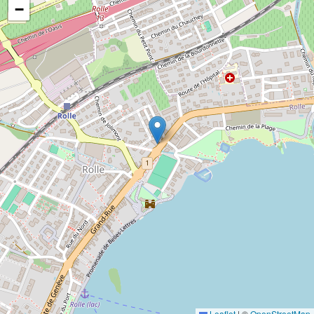
−
Leaflet
|
©
OpenStreetMap