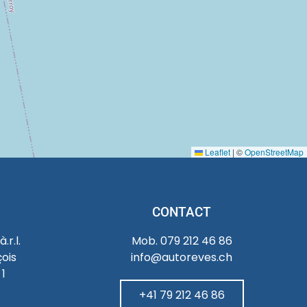
Leaflet
|
©
OpenStreetMap
CONTACT
.r.l.
Mob. 079 212 46 86
ois
info@autoreves.ch
1
+41 79 212 46 86